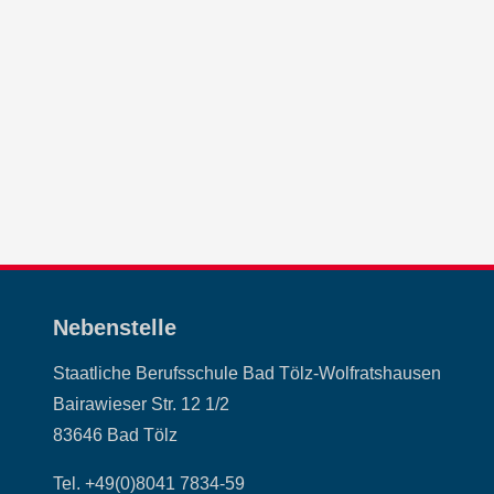
Nebenstelle
Staatliche Berufsschule Bad Tölz-Wolfratshausen
Bairawieser Str. 12 1/2
83646 Bad Tölz
Tel. +49(0)8041 7834-59