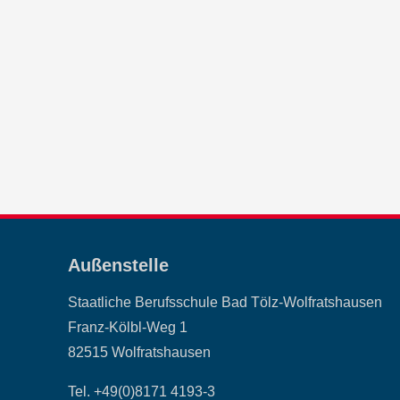
Außenstelle
Staatliche Berufsschule Bad Tölz-Wolfratshausen
Franz-Kölbl-Weg 1
82515 Wolfratshausen
Tel. +49(0)8171 4193-3