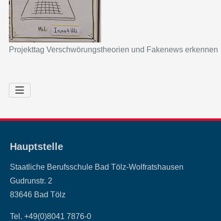
Projekttag Verschwörungstheorien und Fakenews erkennen
Hauptstelle
Staatliche Berufsschule Bad Tölz-Wolfratshausen
Gudrunstr. 2
83646 Bad Tölz
Tel. +49(0)8041 7876-0