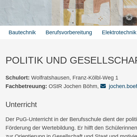
Bautechnik
Berufsvorbereitung
Elektrotechnik
POLITIK UND GESELLSCHA
Schulort:
Wolfratshausen, Franz-Kölbl-Weg 1
Fachbetreuung:
OStR Jochen Böhm,
jochen.boe
Unterricht
Der PuG-Unterricht in der Berufsschule dient der poli
Förderung der Wertebildung. Er hilft den Schülerinn
zur Orientierung in Gesellschaft und Staat und motivier