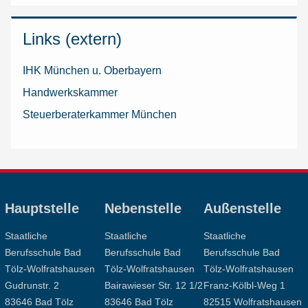
Links (extern)
IHK München u. Oberbayern
Handwerkskammer
Steuerberaterkammer München
Hauptstelle
Nebenstelle
Außenstelle
Staatliche
Staatliche
Staatliche
Berufsschule Bad
Berufsschule Bad
Berufsschule Bad
Tölz-Wolfratshausen
Tölz-Wolfratshausen
Tölz-Wolfratshausen
Gudrunstr. 2
Bairawieser Str. 12 1/2
Franz-Kölbl-Weg 1
83646 Bad Tölz
83646 Bad Tölz
82515 Wolfratshausen