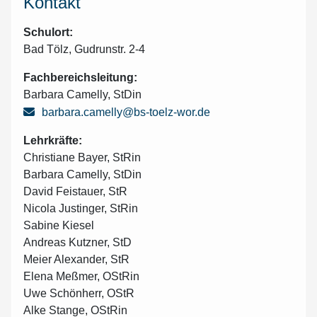
Kontakt
Schulort:
Bad Tölz,
Gudrunstr. 2-4
Fachbereichsleitung:
Barbara Camelly, StDin
barbara.camelly@bs-toelz-wor.de
Lehrkräfte:
Christiane Bayer, StRin
Barbara Camelly, StDin
David Feistauer, StR
Nicola Justinger, StRin
Sabine Kiesel
Andreas Kutzner, StD
Meier Alexander, StR
Elena Meßmer, OStRin
Uwe Schönherr, OStR
Alke Stange, OStRin